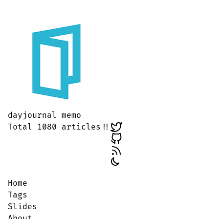
dayjournal memo
Total 1080 articles!!
Home
Tags
Slides
About