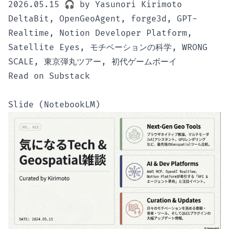
2026.05.15 🎧 by Yasunori Kirimoto
DeltaBit, OpenGeoAgent, forge3d, GPT-
Realtime, Notion Developer Platform,
Satellite Eyes, モチベーションの科学, WRONG
SCALE, 東京弾丸ツアー, 初代ゲームボーイ
Read on Substack
Slide (NotebookLM)