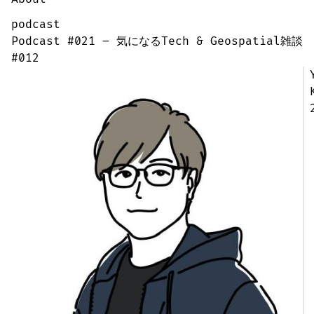
podcast
Podcast #021 – 気になるTech & Geospatial雑談
#012