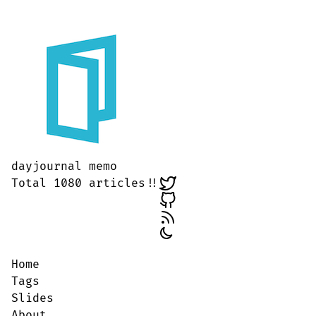
dayjournal memo
Total 1080 articles!!
Home
Tags
Slides
About