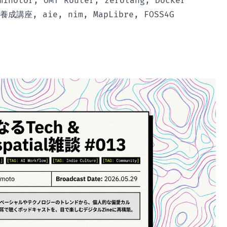
minotor, OMT Router, zerolang, Docker
講座, aie, nim, MapLibre, FOSS4G