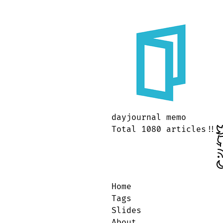
dayjournal memo
Total 1080 articles!!
Home
Tags
Slides
About