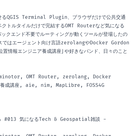
るQGIS Terminal Plugin、ブラウザだけで公共交通
ベクトルタイルだけで完結するOMT Routerなど気になる
介。バックエンド不要でルーティングが動くツールが登場したの
はエージェント向け言語zerolangやDocker Gordon
位置情報エンジニア養成講座」や好きなバンド、日々のこと
minotor, OMT Router, zerolang, Docker
講座, aie, nim, MapLibre, FOSS4G
る #013 気になるTech & Geospatial雑談 -