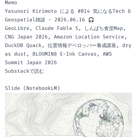
Memo
Yasunori Kirimoto による #014 気になるTech &
Geospatial雑談 - 2026.06.16 🎧
GeoLibre, Claude Fable 5, しんぱち食堂Map,
CNG Japan 2026, Amazon Location Service,
DuckDB Quack, 位置情報デベロッパー養成講座, dry
as dust, BLOOMIN8 E-Ink Canvas, AWS
Summit Japan 2026
Substackで読む
Slide (NotebookLM)