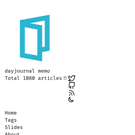
dayjournal memo
Total 1080 articles!!
Home
Tags
Slides
About